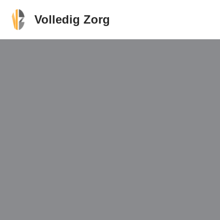
Volledig Zorg
Ga
naar
de
inhoud