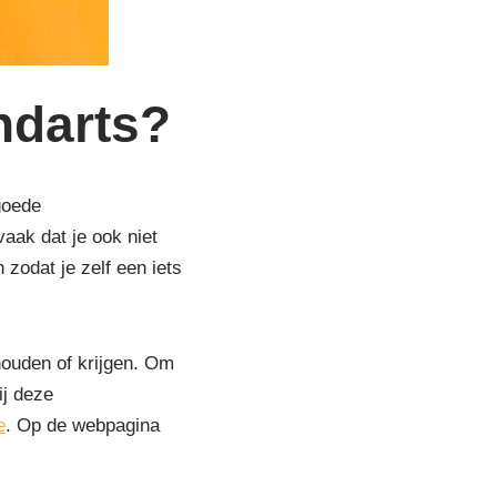
ndarts?
goede
aak dat je ook niet
 zodat je zelf een iets
houden of krijgen. Om
ij deze
e
. Op de webpagina