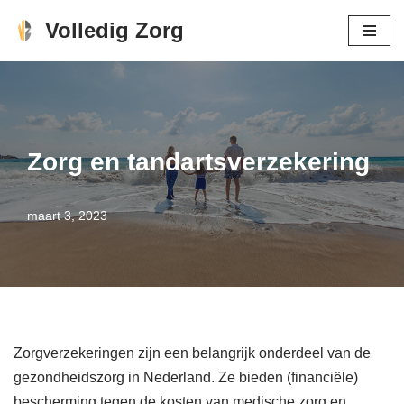
Volledig Zorg
Ga
naar
de
inhoud
Zorg en tandartsverzekering
maart 3, 2023
Zorgverzekeringen zijn een belangrijk onderdeel van de
gezondheidszorg in Nederland. Ze bieden (financiële)
bescherming tegen de kosten van medische zorg en