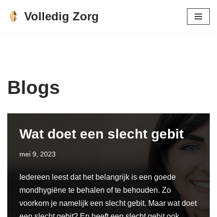
Volledig Zorg
Ga
naar
de
inhoud
Blogs
Wat doet een slecht gebit
mei 9, 2023
Iedereen leest dat het belangrijk is een goede
mondhygiëne te behalen of te behouden. Zo
voorkom je namelijk een slecht gebit. Maar wat doet
een slecht gebit? En heeft een slecht gebit ook