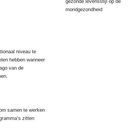
gezonde levensstijl op de
mondgezondheid
tionaal niveau te
delen hebben wanneer
mago van de
men.
k om samen te werken
gramma’s zitten